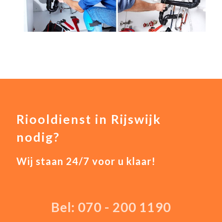
Riooldienst in Rijswijk
nodig?
Wij staan 24/7 voor u klaar!
Bel: 070 - 200 1190